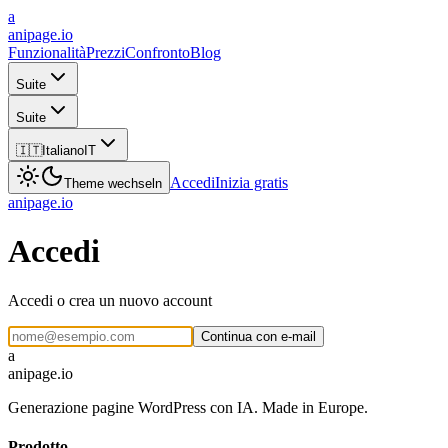
a
anipage.io
Funzionalità
Prezzi
Confronto
Blog
Suite
Suite
🇮🇹
Italiano
IT
Accedi
Inizia gratis
Theme wechseln
anipage
.io
Accedi
Accedi o crea un nuovo account
Continua con e-mail
a
anipage.io
Generazione pagine WordPress con IA. Made in Europe.
Prodotto