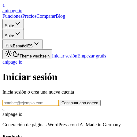
a
anipage.io
Funciones
Precios
Comparar
Blog
Suite
Suite
🇪🇸
Español
ES
Iniciar sesión
Empezar gratis
Theme wechseln
anipage
.io
Iniciar sesión
Inicia sesión o crea una nueva cuenta
Continuar con correo
a
anipage.io
Generación de páginas WordPress con IA. Made in Germany.
Producto