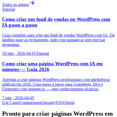
Todos os artigos
Tutorial
Como criar um funil de vendas no WordPress com
IA passo a passo
Guia completo para criar um funil de vendas WordPress com IA. Da
landing page ao fechamento, tudo com anipage.io sem precisar
programar.
10
min ·
2026-04-05
Tutorial
Como criar uma página WordPress com IA em
minutos — Guia 2026
Aprenda a criar páginas WordPress profissionais com inteligência
artificial em 2026. Guia passo a passo para Gutenberg, Divi e
Elementor com anipage.io — sem conhecimentos técnicos.
7
min ·
2026-04-05
Use Cases
Comparisons
Glossary
FAQ
About
Pronto para criar páginas WordPress em