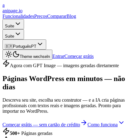
a
anipage.io
Funcionalidades
Preços
Comparar
Blog
Suite
Suite
🇧🇷
Português
PT
Entrar
Começar grátis
Theme wechseln
Agora com GPT Image — imagens geradas diretamente
Páginas WordPress em minutos
— não
dias
Descreva seu site, escolha seu construtor — e a IA cria páginas
profissionais com textos reais e imagens geradas. Pronto para
importar no WordPress.
Começar grátis — sem cartão de crédito
Como funciona
500+
Páginas geradas