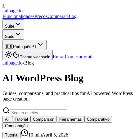
a
anipage.io
Funcionalidades
Preços
Comparar
Blog
Suite
Suite
🇧🇷
Português
PT
Entrar
Começar grátis
Theme wechseln
anipage.io
›
Blog
AI WordPress Blog
Guides, comparisons, and practical tips for AI-powered WordPress
page creation.
All
Tutorial
Comparison
Ferramentas
Comparativo
Comparação
10
min
April 5, 2026
Tutorial