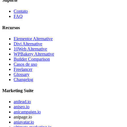
Suporte
Contato
FAQ
Recursos
Elementor Alternative
Divi Alternative
10Web Alternative
WPBakery Alternative
Builder Comparison
Casos de uso
Freelancer
Glossary
Changelog
Marketing Suite
anilead.io
aniseo.io
anicampaign.io
anipage.io
aniavatar.io